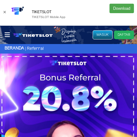
Download
×
TIKETSLOT
TIKETSLOT Mobile App
MASUK
DAFTAR
BERANDA
Referral