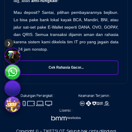
lag, alias
anti-rungkad
!
Mau deposit? Santai, pilihan pembayarannya bejibun.
Lo bisa pake bank lokal kayak BCA, Mandiri, BNI, atau
jalur sat-set pake E-Wallet seperti DANA, OVO, GOPAY,
dan QRIS. Semua transaksi dijamin aman dan rahasia
karena sistem kami dikelola tim IT pro yang jagain data
❯
lo 24 jam nonstop.
Cek Rahasia Gacor...
Dukungan Perangkat :
Keamanan Terjamin :
Lisensi :
Copyright © - TIKETSLOT. Seluruh hak cipta dilindungi