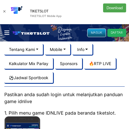
Download
×
TIKETSLOT
TIKETSLOT Mobile App
MASUK
DAFTAR
Tentang Kami
Mobile
Info
Kalkulator Mix Parlay
Sponsors
🔥RTP LIVE
⚽️Jadwal Sportbook
Pastikan anda sudah login untuk melanjutkan panduan
game idnlive
1. Pilih menu game IDNLIVE pada beranda tiketslot.