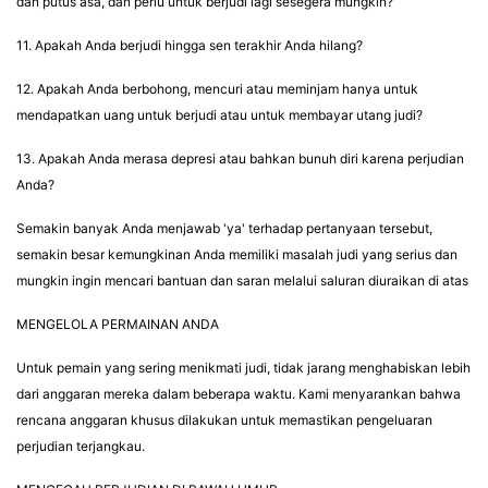
dan putus asa, dan perlu untuk berjudi lagi sesegera mungkin?
11. Apakah Anda berjudi hingga sen terakhir Anda hilang?
12. Apakah Anda berbohong, mencuri atau meminjam hanya untuk
mendapatkan uang untuk berjudi atau untuk membayar utang judi?
13. Apakah Anda merasa depresi atau bahkan bunuh diri karena perjudian
Anda?
Semakin banyak Anda menjawab 'ya' terhadap pertanyaan tersebut,
semakin besar kemungkinan Anda memiliki masalah judi yang serius dan
mungkin ingin mencari bantuan dan saran melalui saluran diuraikan di atas
MENGELOLA PERMAINAN ANDA
Untuk pemain yang sering menikmati judi, tidak jarang menghabiskan lebih
dari anggaran mereka dalam beberapa waktu. Kami menyarankan bahwa
rencana anggaran khusus dilakukan untuk memastikan pengeluaran
perjudian terjangkau.